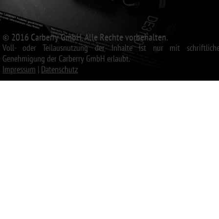
© 2016 Carberry GmbH. Alle Rechte vorbehalten.
Voll- oder Teilausnutzung der Inhalte ist nur mit schriftliche
Genehmigung der Carberry GmbH erlaubt.
Impressum
|
Datenschutz