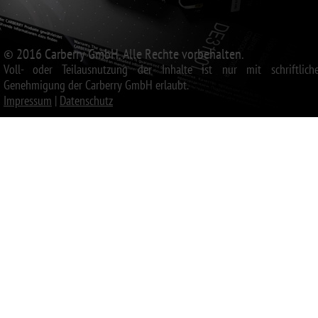
© 2016 Carberry GmbH. Alle Rechte vorbehalten.
Voll- oder Teilausnutzung der Inhalte ist nur mit schriftliche
Genehmigung der Carberry GmbH erlaubt.
Impressum
|
Datenschutz