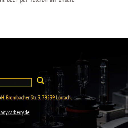
H, Brombacher Str. 3, 79539 Lörrach,
any.carberry.de