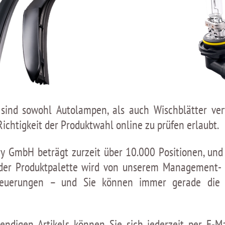
ind sowohl Autolampen, als auch Wischblätter vertr
Richtigkeit der Produktwahl online zu prüfen erlaubt.
ry GmbH beträgt zurzeit über 10.000 Positionen, und
t der Produktpalette wird von unserem Management-
rneuerungen – und Sie können immer gerade die 
ndigen Artikels können Sie sich jederzeit per E-Ma