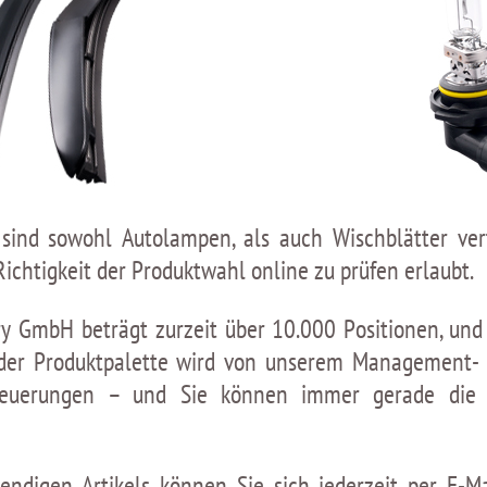
ind sowohl Autolampen, als auch Wischblätter vertr
Richtigkeit der Produktwahl online zu prüfen erlaubt.
ry GmbH beträgt zurzeit über 10.000 Positionen, und
t der Produktpalette wird von unserem Management-
rneuerungen – und Sie können immer gerade die 
ndigen Artikels können Sie sich jederzeit per E-Ma