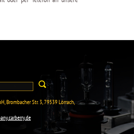
H, Brombacher Str. 3, 79539 Lörrach,
any.carberry.de