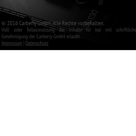
© 2016 Carberry GmbH. Alle Rechte vorbehalten.
Voll- oder Teilausnutzung der Inhalte ist nur mit schriftliche
Genehmigung der Carberry GmbH erlaubt.
Impressum
|
Datenschutz