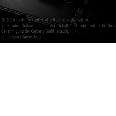
© 2016 Carberry GmbH. Alle Rechte vorbehalten.
Voll- oder Teilausnutzung der Inhalte ist nur mit schriftliche
Genehmigung der Carberry GmbH erlaubt.
Impressum
|
Datenschutz