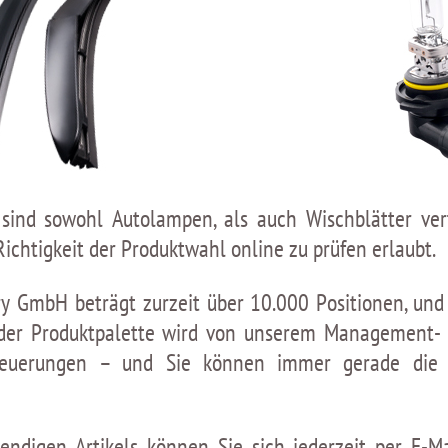
ind sowohl Autolampen, als auch Wischblätter vertr
Richtigkeit der Produktwahl online zu prüfen erlaubt.
ry GmbH beträgt zurzeit über 10.000 Positionen, und
t der Produktpalette wird von unserem Management-
rneuerungen – und Sie können immer gerade die 
ndigen Artikels können Sie sich jederzeit per E-Ma