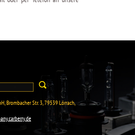
H, Brombacher Str. 3, 79539 Lörrach,
any.carberry.de