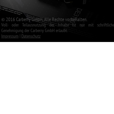
© 2016 Carberry GmbH. Alle Rechte vorbehalten.
Voll- oder Teilausnutzung der Inhalte ist nur mit schriftliche
Genehmigung der Carberry GmbH erlaubt.
Impressum
|
Datenschutz