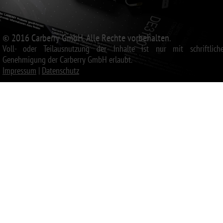
© 2016 Carberry GmbH. Alle Rechte vorbehalten.
Voll- oder Teilausnutzung der Inhalte ist nur mit schriftliche
Genehmigung der Carberry GmbH erlaubt.
Impressum
|
Datenschutz