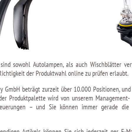
ind sowohl Autolampen, als auch Wischblätter vertr
Richtigkeit der Produktwahl online zu prüfen erlaubt.
ry GmbH beträgt zurzeit über 10.000 Positionen, und
t der Produktpalette wird von unserem Management-
rneuerungen – und Sie können immer gerade die 
ndigen Artikels können Sie sich jederzeit per E-Ma