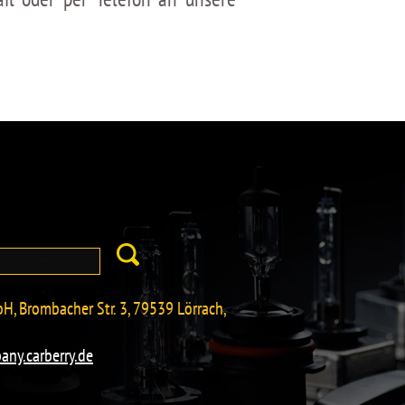
H, Brombacher Str. 3, 79539 Lörrach,
any.carberry.de